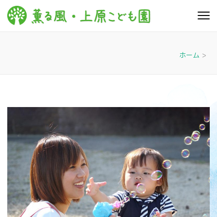
コ
ン
薫る
心豊かに 明るく す
テ
こやかに 子どもた
風・上
ちに寄り添う暮ら
ン
しを
ツ
原こど
ホーム
>
へ
も園
ス
キ
ッ
プ
(Enter
を
押
す)