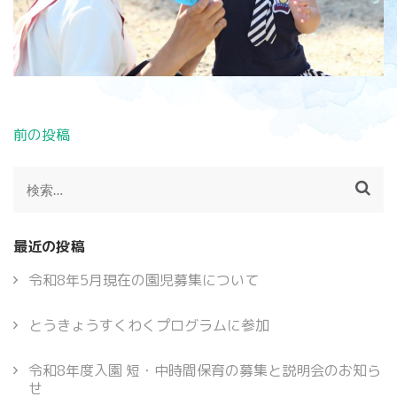
投
前の投稿
稿
ナ
検
ビ
索:
ゲ
ー
最近の投稿
シ
ョ
令和8年5月現在の園児募集について
ン
とうきょうすくわくプログラムに参加
令和8年度入園 短・中時間保育の募集と説明会のお知ら
せ