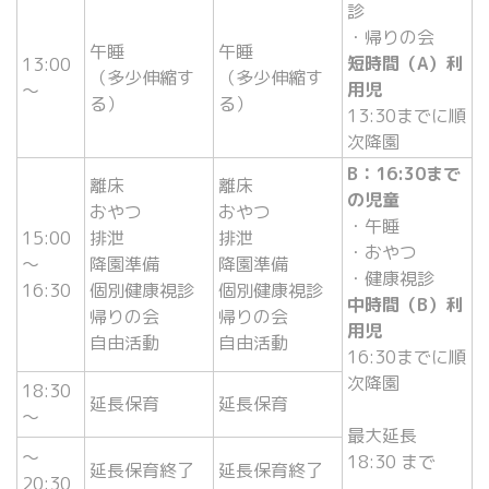
診
・帰りの会
午睡
午睡
短時間（A）利
13:00
（多少伸縮す
（多少伸縮す
用児
～
る）
る）
13:30までに順
次降園
B：16:30まで
離床
離床
の児童
おやつ
おやつ
・午睡
15:00
排泄
排泄
・おやつ
～
降園準備
降園準備
・健康視診
16:30
個別健康視診
個別健康視診
中時間（B）利
帰りの会
帰りの会
用児
自由活動
自由活動
16:30までに順
次降園
18:30
延長保育
延長保育
～
最大延長
～
18:30 まで
延長保育終了
延長保育終了
20:30