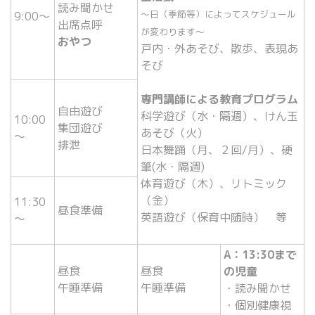
読み聞かせ
～日（季節等）によってスケジュール
9:00～
出席点呼
が変わります～
おやつ
戸内・外あそび、散歩、表現あ
そび
専門講師による教育プログラム
自由遊び
科学遊び（水・隔週）、けん玉
10:00
集団遊び
あそび（火）
～
排泄
日本舞踊（月、２回/月）、硬
筆(水・隔週)
体育遊び（木）、リトミック
（金）
11:30
昼食準備
英語遊び（保育中随時） 等
～
A：13:30まで
昼食
昼食
の児童
午睡準備
午睡準備
・読み聞かせ
・個別健康視