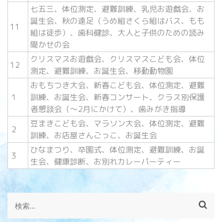
七五三、体位測定、避難訓練、乳児お遊戯会、お
誕生会、秋の遠足（うめ組さくら組はバス、もも
11
組は徒歩）、歯科健診、大人と子供のための読み
聞かせの会
クリスマスお遊戯会、クリスマスこども会、体位
12
測定、避難訓練、お誕生会、移動動物園
おもちつき大会、新春こども会、体位測定、避難
１
訓練、お誕生会、新春コンサート、クラス別保護
者懇談会（～2月にかけて）、歯みがき指導
豆まきこども会、マラソン大会、体位測定、避難
２
訓練、お店屋さんごっこ、お誕生会
ひなまつり、卒園式、体位測定、避難訓練、お誕
３
生会、健康診断、お別れカレーパーティー
検
索: