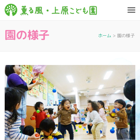
コ
ン
薫る
心豊かに 明るく す
テ
こやかに 子どもた
風・上
ちに寄り添う暮ら
ン
しを
園の様子
ツ
原こど
ホーム
>
園の様子
へ
も園
ス
キ
ッ
プ
(Enter
を
押
す)