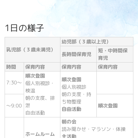
1日の様子
幼児部（３歳以上児）
乳児部（３歳未満児）
短・中時間保
長時間保育児
育児
時間
保育内容
保育内容
保育内容
順次登園
順次登園
7:30～
個人別視診・
個人別視診
検温
朝の支度・持
朝の支度、排
ち物整理
泄
～9:00
順次登園
自由活動
自由活動
朝の会
読み聞かせ・マラソン・体操
ホームルーム
主活動