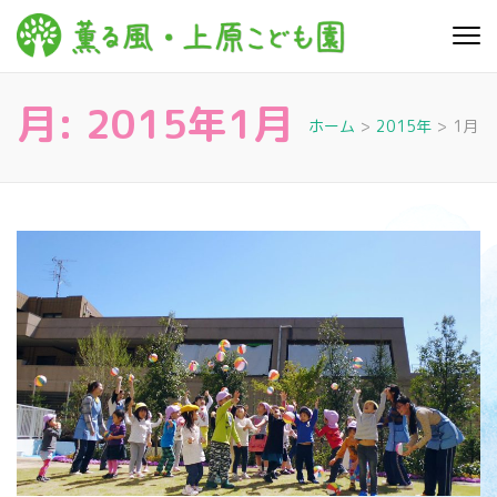
コ
ン
薫る
心豊かに 明るく す
テ
こやかに 子どもた
風・上
ちに寄り添う暮ら
ン
しを
月:
2015年1月
ツ
原こど
ホーム
>
2015年
>
1月
へ
も園
ス
キ
ッ
プ
(Enter
を
押
す)