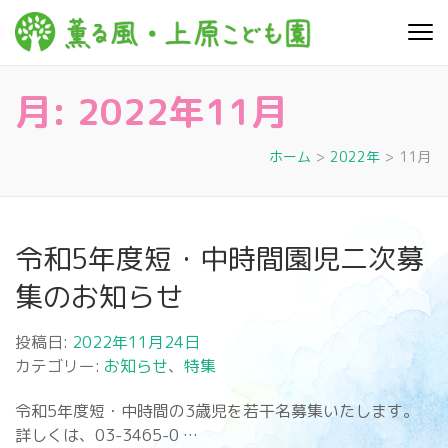
コ
ン
薫る
心豊かに 明るく す
テ
こやかに 子どもた
風・上
ちに寄り添う暮ら
ン
しを
月:
2022年11月
ツ
原こど
へ
も園
ス
ホーム
>
2022年
>
11月
キ
ッ
プ
令和5年度短・中時間園児二次募
(Enter
を
集のお知らせ
押
す)
投稿日:
2022年11月24日
カテゴリー:
お知らせ
、
特集
令和5年度短・中時間の3歳児を若干名募集いたします。
詳しくは、03-3465-0 …