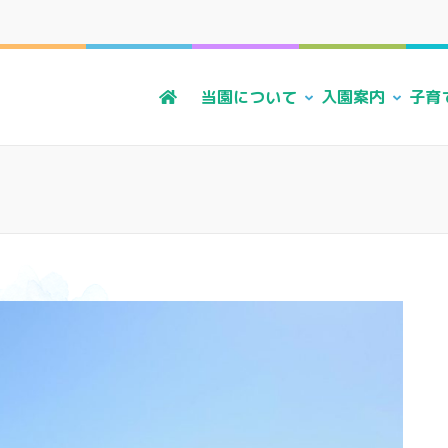
る風・上原こども園
かに 明るく すこやかに 子どもたちに寄り添う暮らしを
当園について
入園案内
子育