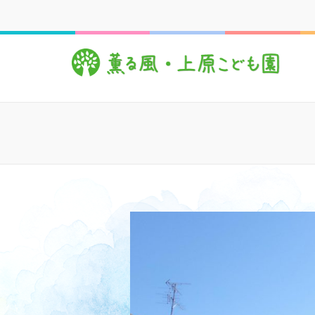
コ
ン
テ
薫
心豊
ン
ツ
へ
ス
キ
ッ
プ
(Enter
を
押
す)