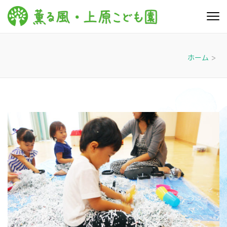
コ
ン
薫る
心豊かに 明るく す
テ
こやかに 子どもた
風・上
ちに寄り添う暮ら
ン
しを
ツ
原こど
ホーム
>
へ
も園
ス
キ
ッ
プ
(Enter
を
押
す)