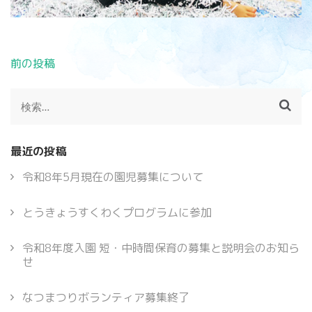
投
前の投稿
稿
ナ
検
ビ
索:
ゲ
ー
最近の投稿
シ
ョ
令和8年5月現在の園児募集について
ン
とうきょうすくわくプログラムに参加
令和8年度入園 短・中時間保育の募集と説明会のお知ら
せ
なつまつりボランティア募集終了