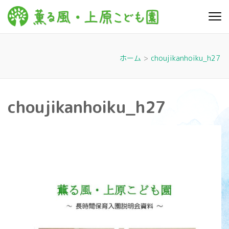
コ
ン
薫る
心豊かに 明るく す
テ
こやかに 子どもた
風・上
ちに寄り添う暮ら
ン
しを
ツ
原こど
ホーム
>
choujikanhoiku_h27
へ
も園
ス
キ
choujikanhoiku_h27
ッ
プ
(Enter
を
押
す)