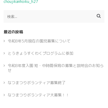
投
choujikanhoiku_h27
稿
ナ
検
ビ
索:
ゲ
ー
最近の投稿
シ
ョ
令和8年5月現在の園児募集について
ン
とうきょうすくわくプログラムに参加
令和8年度入園 短・中時間保育の募集と説明会のお知ら
せ
なつまつりボランティア募集終了
なつまつりボランティア大募集！！