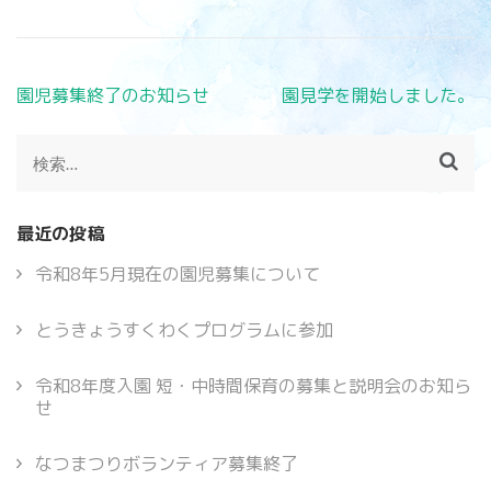
投
園児募集終了のお知らせ
園見学を開始しました。
稿
ナ
検
ビ
索:
ゲ
ー
最近の投稿
シ
ョ
令和8年5月現在の園児募集について
ン
とうきょうすくわくプログラムに参加
令和8年度入園 短・中時間保育の募集と説明会のお知ら
せ
なつまつりボランティア募集終了