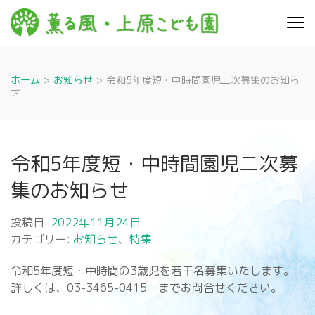
コ
ン
薫る
心豊かに 明るく す
テ
こやかに 子どもた
風・上
ちに寄り添う暮ら
ン
しを
ツ
原こど
ホーム
>
お知らせ
>
令和5年度短・中時間園児二次募集のお知ら
へ
せ
も園
ス
キ
ッ
令和5年度短・中時間園児二次募
プ
(Enter
集のお知らせ
を
押
投稿日:
2022年11月24日
す)
カテゴリー:
お知らせ
、
特集
令和5年度短・中時間の3歳児を若干名募集いたします。
詳しくは、03-3465-0415 までお問合せください。