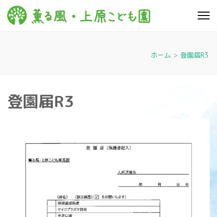
コ
ン
薫る
心豊かに 明るく す
テ
こやかに 子どもた
風・上
ちに寄り添う暮ら
ン
しを
ツ
原こど
ホーム
>
登園届R3
へ
も園
ス
キ
登園届R3
ッ
プ
(Enter
を
押
す)