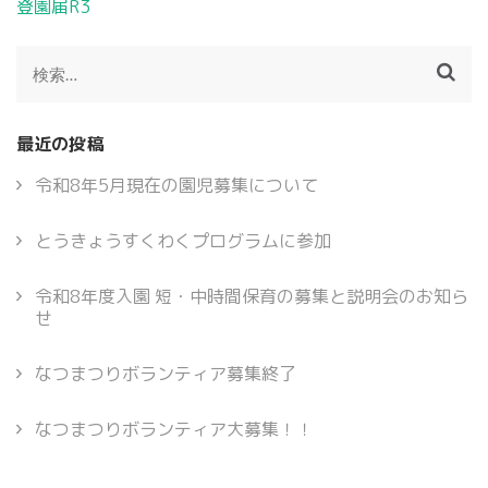
投
登園届R3
稿
ナ
検
ビ
索:
ゲ
ー
最近の投稿
シ
ョ
令和8年5月現在の園児募集について
ン
とうきょうすくわくプログラムに参加
令和8年度入園 短・中時間保育の募集と説明会のお知ら
せ
なつまつりボランティア募集終了
なつまつりボランティア大募集！！