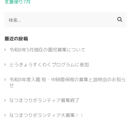
投
支援便り7月
稿
ナ
検
ビ
索:
ゲ
ー
最近の投稿
シ
ョ
令和8年5月現在の園児募集について
ン
とうきょうすくわくプログラムに参加
令和8年度入園 短・中時間保育の募集と説明会のお知ら
せ
なつまつりボランティア募集終了
なつまつりボランティア大募集！！