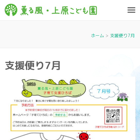
コ
ン
薫る
心豊かに 明るく す
テ
こやかに 子どもた
風・上
ちに寄り添う暮ら
ン
しを
ツ
原こど
ホーム
>
支援便り7月
へ
も園
ス
キ
支援便り7月
ッ
プ
(Enter
を
押
す)