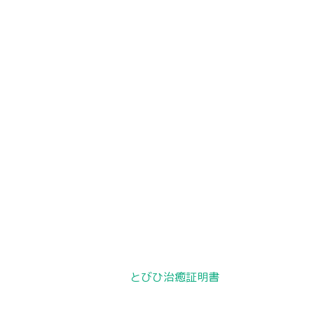
投
とびひ治癒証明書
稿
ナ