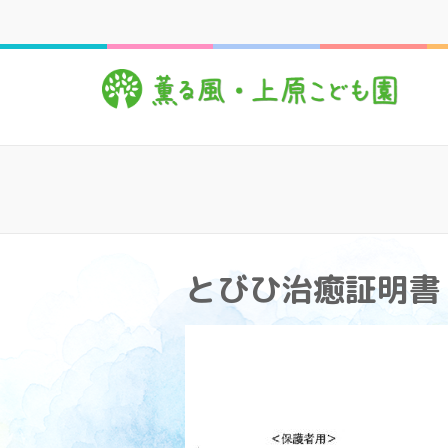
コ
ン
テ
薫
心豊
ン
ツ
へ
ス
キ
ッ
プ
(Enter
を
とびひ治癒証明書
押
す)