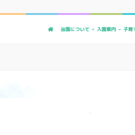
る風・上原こども園
かに 明るく すこやかに 子どもたちに寄り添う暮らしを
当園について
入園案内
子育