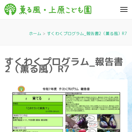
コ
ン
薫る
心豊かに 明るく す
テ
こやかに 子どもた
風・上
ちに寄り添う暮ら
ン
しを
ツ
原こど
ホーム
>
すくわくプログラム_報告書2（薫る風）R7
へ
も園
ス
キ
すくわくプログラム_報告書
ッ
2（薫る風）R7
プ
(Enter
を
押
す)