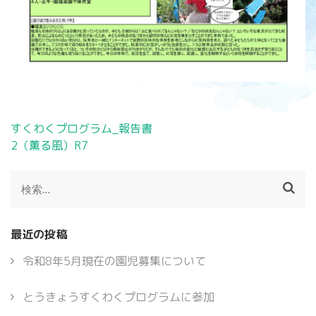
投
すくわくプログラム_報告書
稿
2（薫る風）R7
ナ
ビ
検
ゲ
索:
ー
シ
最近の投稿
ョ
ン
令和8年5月現在の園児募集について
とうきょうすくわくプログラムに参加