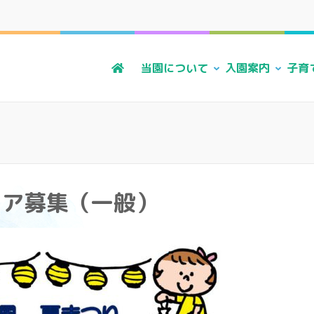
る風・上原こども園
かに 明るく すこやかに 子どもたちに寄り添う暮らしを
当園について
入園案内
子育
ィア募集（一般）