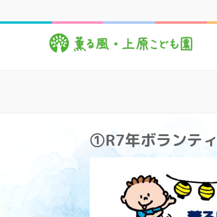
コ
ン
テ
薫
心豊
ン
ツ
へ
ス
キ
ッ
プ
(Enter
を
①R7年ボランテ
押
す)