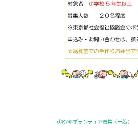
投
①R7年ボランティア募集（一般）
稿
ナ